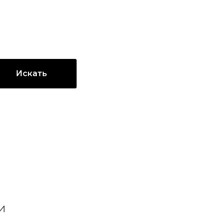
Искать
и