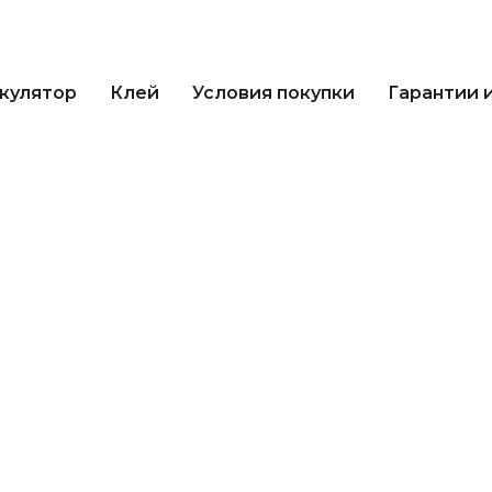
кулятор
Клей
Условия покупки
Гарантии 
лькулятор
Клей
Условия покупки
Гаранти