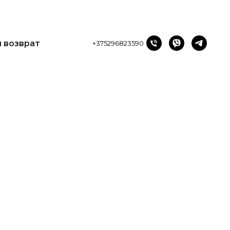
и возврат
+375296823590
и и возврат
+375296823590