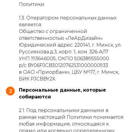
Политики.
1.3. Оператором персональных данных
является:
Общество с ограниченной
ответственностью «ЛеАрДизайн»
Юридический адрес: 220141, г. Минск, ул.
Руссиянова д.3, корп. 1, ком. 326-А/17
УНП 193646005, ОКПО 506389555000
р/с BY06PJCB30120762531000000933
в ОАО «Приорбанк», ЦБУ №117, г. Минск,
БИК PJCBBY2X.
Персональные данные, которые
2
собираются
2.1. Под персональными данными в
рамках настоящей Политики понимается
любая информация, относящаяся к
прямо или косвенно определенному