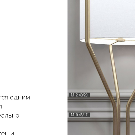
тся одним
я
уально
тен и