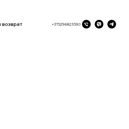
и возврат
+375296823590
и и возврат
+375296823590