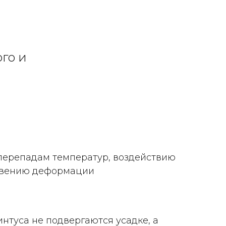
го и
 перепадам температур, воздействию
овению деформации
интуса не подвергаются усадке, а