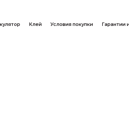
кулятор
Клей
Условия покупки
Гарантии 
лькулятор
Клей
Условия покупки
Гаранти