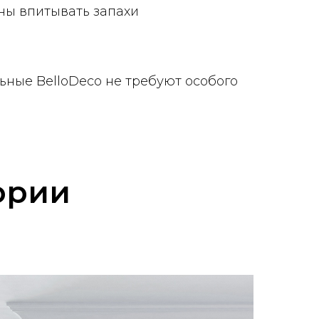
ны впитывать запахи
ьные BelloDeco не требуют особого
ории