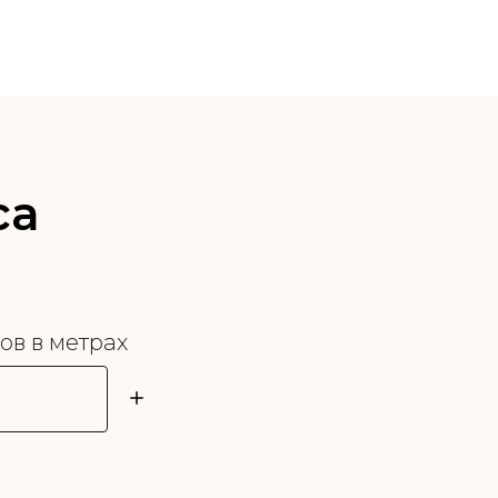
са
в в метрах