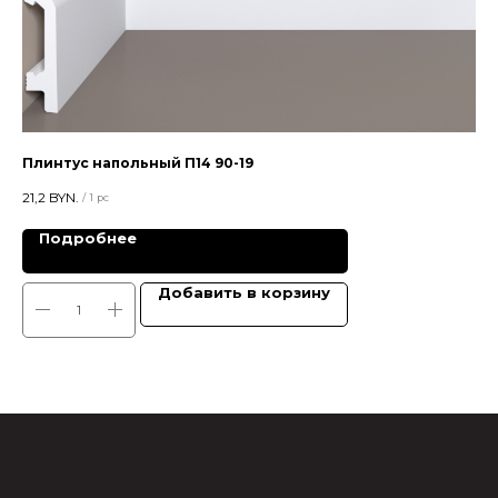
Плинтус напольный П14 90-19
Пл
21,2
BYN.
21
/
1 pc
Подробнее
Добавить в корзину