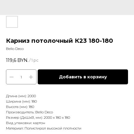
Карниз потолочный К23 180-180
Bello Deco
119,6
BYN.
/
1 pc
Добавить в корзину
Длина (мм): 2000
Ширина (мм): 180
Высота (мм): 180
Производитель: Bello Deco
Размер (ДхШхВ, мм): 2000 x 180 x 180
Вид упаковки: картон
Материал: Полистирол высокой плотности