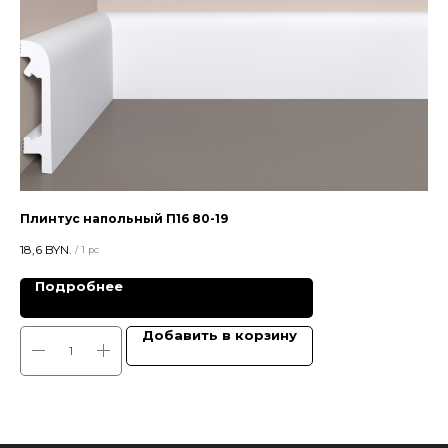
Плинтус напольный П16 80-19
Цв
18,6
BYN.
28,
/
1 pc
Подробнее
Добавить в корзину