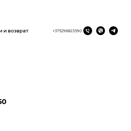
и возврат
+375296823590
и и возврат
+375296823590
50