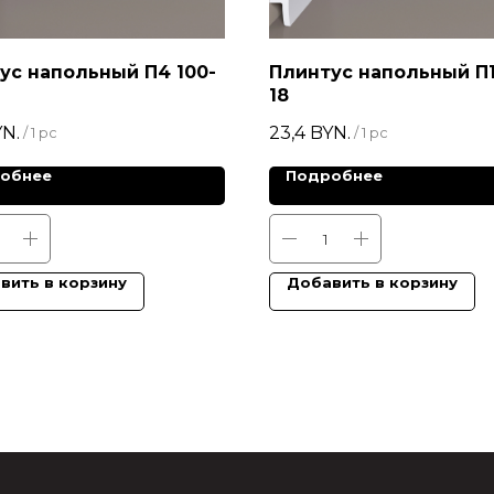
ус напольный П4 100-
Плинтус напольный П1
18
N.
23,4
BYN.
/
1 pc
/
1 pc
обнее
Подробнее
вить в корзину
Добавить в корзину