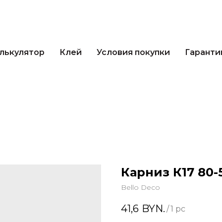
кулятор
Клей
Условия покупки
Гарантии 
лькулятор
Клей
Условия покупки
Гаранти
Карниз К17 80-
Bello Deco
41,6
BYN.
/
1 pc