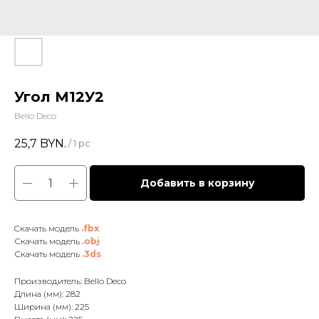
Угол М12У2
Bello Deco
25,7
BYN.
/
1 pc
Добавить в корзину
Cкачать модель
.fbx
Скачать модель
.obj
Скачать модель
.3ds
Производитель: Bello Deco
Длина (мм): 282
Ширина (мм): 225