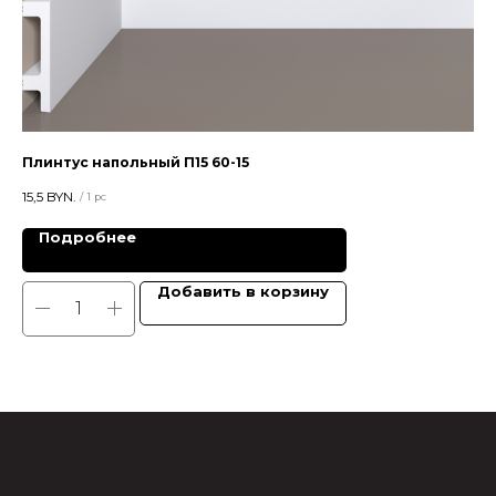
Плинтус напольный П15 60-15
Цв
15,5
BYN.
28,
/
1 pc
Подробнее
Добавить в корзину