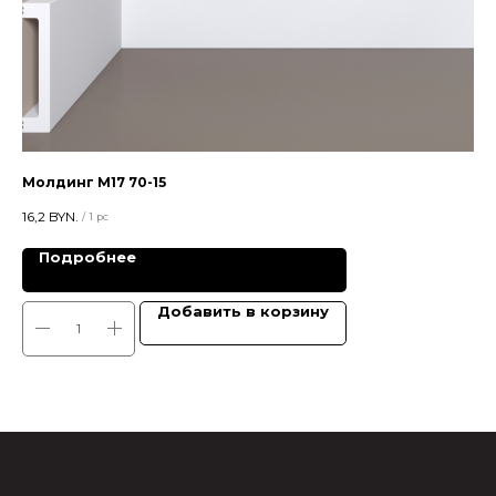
Молдинг М17 70-15
Пл
16,2
BYN.
32,
/
1 pc
Подробнее
Добавить в корзину