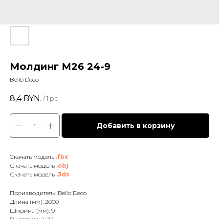
Молдинг М26 24-9
Bello Deco
8,4
BYN.
/
1 pc
Добавить в корзину
Cкачать модель
.fbx
Скачать модель
.obj
Скачать модель
.3ds
Производитель: Bello Deco
Длина (мм): 2000
Ширина (мм): 9