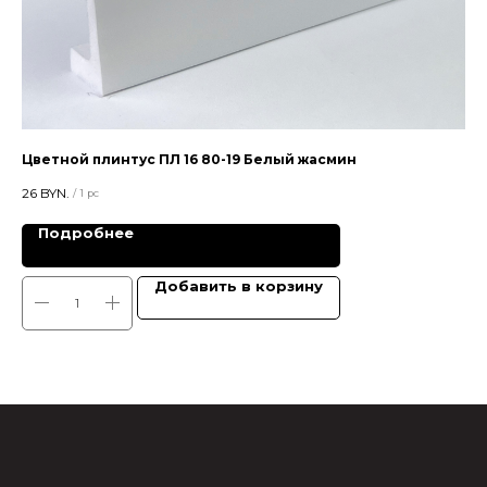
Цветной плинтус ПЛ 16 80-19 Белый жасмин
Цв
26
BYN.
28,
/
1 pc
Подробнее
Добавить в корзину