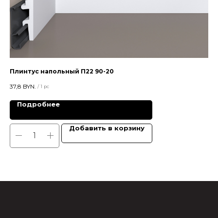
Плинтус напольный П22 90-20
Пл
37,8
BYN.
25
/
1 pc
Подробнее
Добавить в корзину