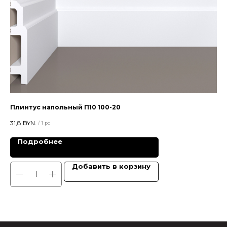
Плинтус напольный П10 100-20
Пл
31,8
BYN.
38
/
1 pc
Подробнее
Добавить в корзину