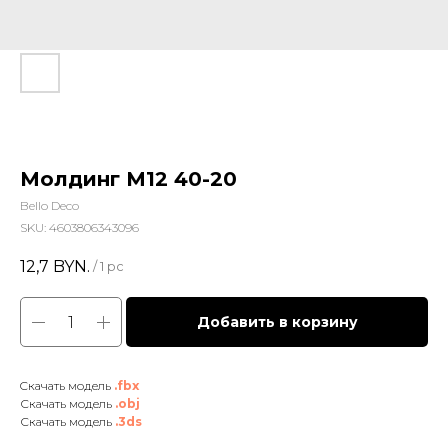
Молдинг М12 40-20
Bello Deco
SKU:
4603806343096
12,7
BYN.
/
1 pc
Добавить в корзину
Cкачать модель
.fbx
Скачать модель
.obj
Скачать модель
.3ds