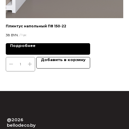
Плинтус напольный П8 150-22
Цв
38
BYN.
28,
/
1 pc
Подробнее
Добавить в корзину
@2026
bellodeco.by