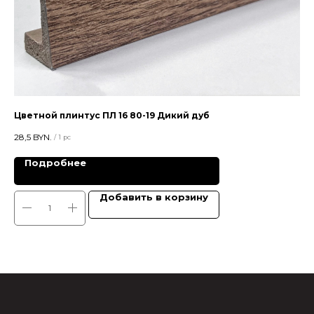
Цветной плинтус ПЛ 16 80-19 Дикий дуб
Пл
28,5
BYN.
15,5
/
1 pc
Подробнее
Добавить в корзину