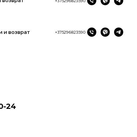
и возврат
+375296823590
и и возврат
+375296823590
0-24