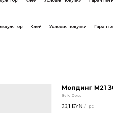
кулятор
Клей
Условия покупки
Гарантии 
лькулятор
Клей
Условия покупки
Гаранти
Молдинг М21 3
Bello Deco
23,1
BYN.
/
1 pc