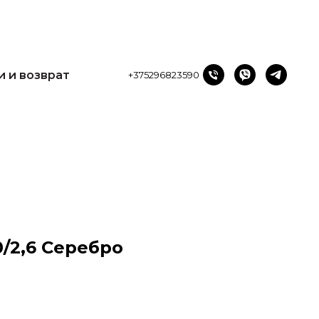
и возврат
+375296823590
и и возврат
+375296823590
/2,6 Серебро