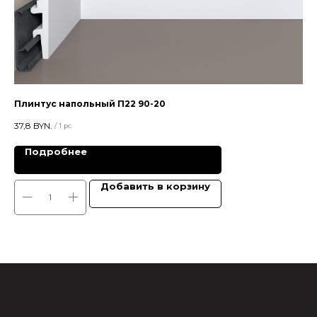
Плинтус напольный П22 90-20
Пл
37,8
BYN.
21
/
1 pc
Подробнее
Добавить в корзину