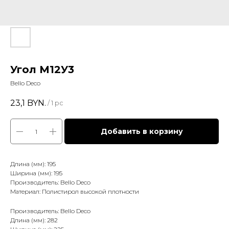
Угол М12У3
Bello Deco
23,1
BYN.
/
1 pc
Добавить в корзину
Длина (мм): 195
Ширина (мм): 195
Производитель: Bello Deco
Материал: Полистирол высокой плотности
Производитель: Bello Deco
Длина (мм): 282