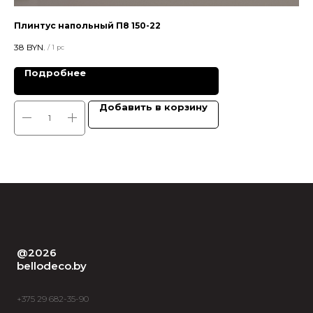
Плинтус напольный П8 150-22
Пл
38
BYN.
35,
/
1 pc
Подробнее
Добавить в корзину
@2026
bellodeco.by
+375 29 682-35-90