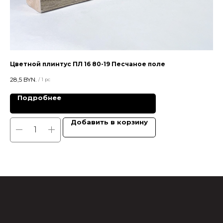
Цветной плинтус ПЛ 16 80-19 Песчаное поле
Пл
28,5
BYN.
25
/
1 pc
Подробнее
Добавить в корзину