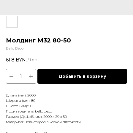
Молдинг М32 80-50
Bello Deco
61,8
BYN.
/
1 pc
Добавить в корзину
Длина (мм): 2000
Ширина (мм): 80
Высота (мм): 50
Производитель: bello deco
Размер (ДхШхВ, мм): 2000 x 29 x 50
Материал: Полистирол высокой плотности