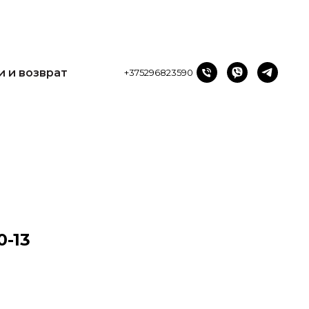
и возврат
+375296823590
и и возврат
+375296823590
0-13