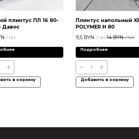
ой плинтус ПЛ 16 80-
Плинтус напольный X
б Давос
POLYMER Н 80
N.
9,5
BYN.
14
BYN.
/
1 pc
/
1 pc
/
1 pc
обнее
Подробнее
вить в корзину
Добавить в корзину