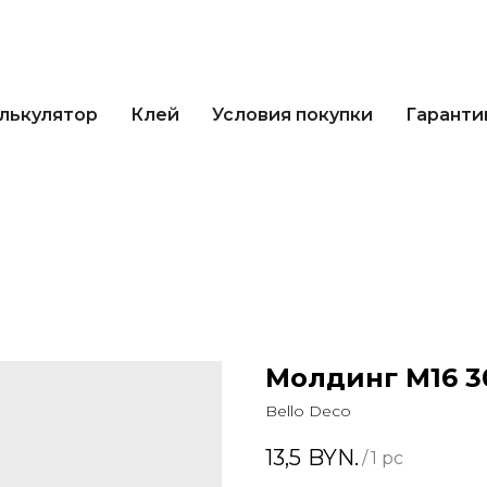
кулятор
Клей
Условия покупки
Гарантии 
лькулятор
Клей
Условия покупки
Гаранти
Молдинг М16 3
Bello Deco
13,5
BYN.
/
1 pc