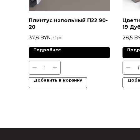
Плинтус напольный П22 90-
Цветн
20
19 Ду
37,8
BYN.
28,5
BY
/
1 pc
Подробнее
Подр
Добавить в корзину
Доба