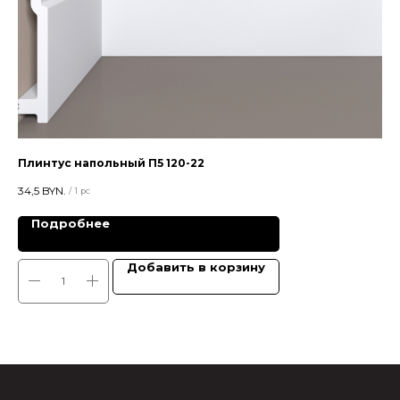
Плинтус напольный П5 120-22
Пл
34,5
BYN.
15,5
/
1 pc
Подробнее
Добавить в корзину