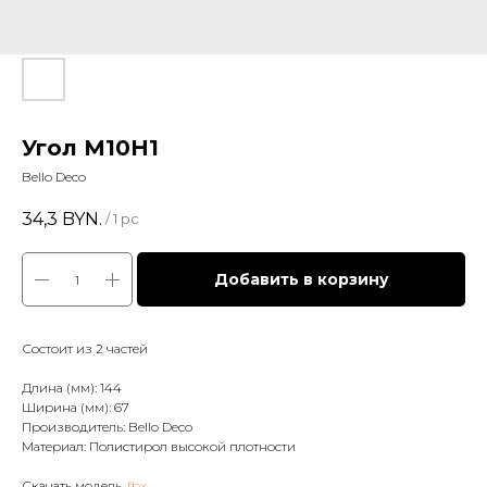
Угол М10Н1
Bello Deco
34,3
BYN.
/
1 pc
Добавить в корзину
Состоит из 2 частей
Длина (мм): 144
Ширина (мм): 67
Производитель: Bello Deco
Материал: Полистирол высокой плотности
Скачать модель
.fbx