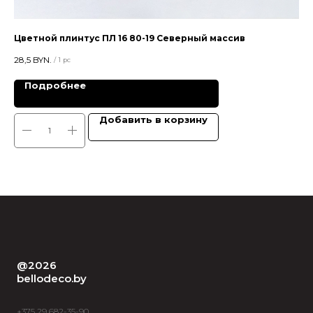
Цветной плинтус ПЛ 16 80-19 Северный массив
Пл
28,5
BYN.
115,
/
1 pc
Подробнее
Добавить в корзину
@2026
bellodeco.by
+375 29 682-35-90