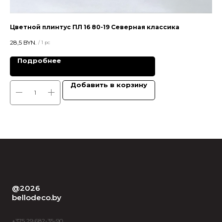
Цветной плинтус ПЛ 16 80-19 Северная классика
Цв
28,5
BYN.
28,
/
1 pc
Подробнее
Добавить в корзину
@2026
bellodeco.by
+375 29 682-35-90