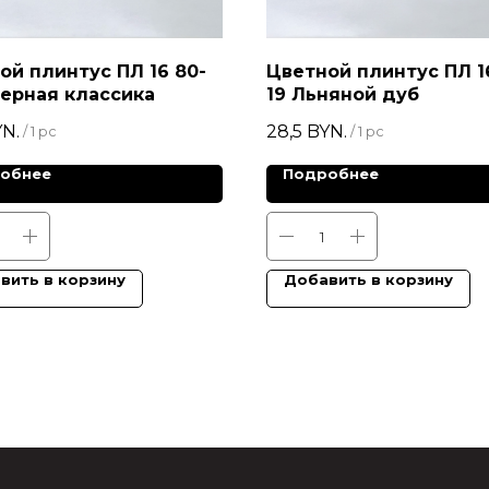
ой плинтус ПЛ 16 80-
Цветной плинтус ПЛ 1
верная классика
19 Льняной дуб
N.
28,5
BYN.
/
1 pc
/
1 pc
обнее
Подробнее
вить в корзину
Добавить в корзину