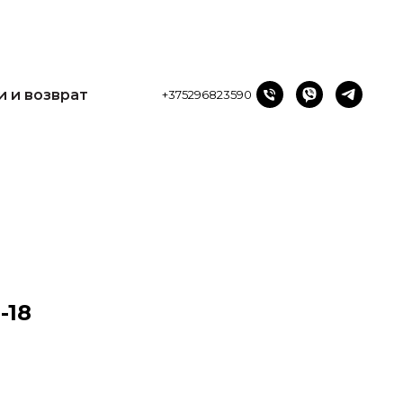
и возврат
+375296823590
и и возврат
+375296823590
-18