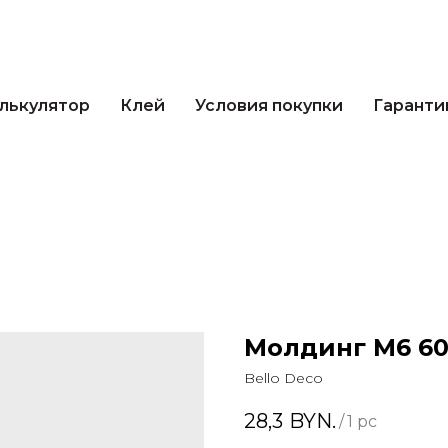
кулятор
Клей
Условия покупки
Гарантии 
лькулятор
Клей
Условия покупки
Гаранти
Молдинг М6 60
Bello Deco
28,3
BYN.
/
1 pc