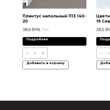
Плинтус напольный П13 140-
Цветн
20
19 Се
38,6
BYN.
28,5
BY
/
1 pc
Подробнее
Подр
Добавить в корзину
Доба