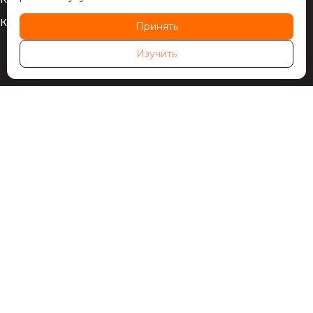
Калькулятор
Принять
Изучить
Политика
конфиденциальности
Публичная оферта
ООО «ЛеАрДизайн», Юридический адрес:220141
г.Минск, ул. Руссиянова д.3, корп. 1, ком.326-А/17, УНП
193646005, ОКПО 506389555000, р/с
BY06PJCB30120762531000000933, ОАО «Приорбанк»,
ЦБУ №117, г.Минск, БИК PJCBBY2X