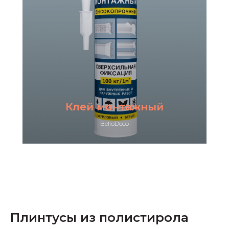
Клей монтажный
BelloDeco
Плинтусы из полистирола