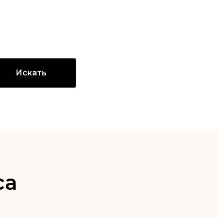
Искать
са