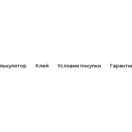
кулятор
Клей
Условия покупки
Гарантии 
лькулятор
Клей
Условия покупки
Гаранти