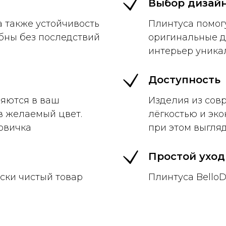
Выбор дизай
а также устойчивость
Плинтуса помог
бны без последствий
оригинальные д
интерьер уника
Доступность
ряются в ваш
Изделия из сов
в желаемый цвет.
лёгкостью и эко
овичка
при этом выгля
Простой уход
ски чистый товар
Плинтуса BelloD