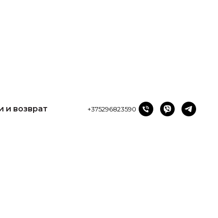
и возврат
+375296823590
и и возврат
+375296823590