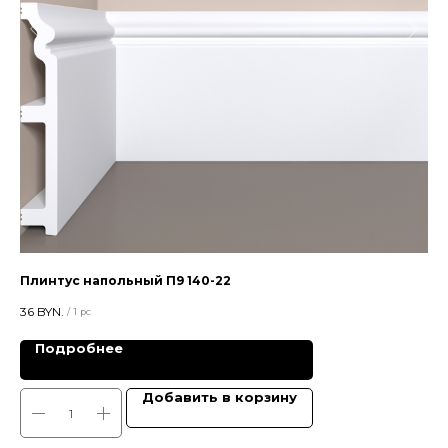
Плинтус напольный П9 140-22
Цв
36
BYN.
28,
/
1 pc
Подробнее
Добавить в корзину