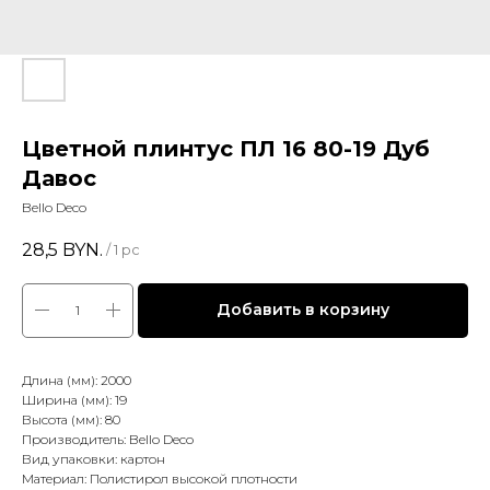
Цветной плинтус ПЛ 16 80-19 Дуб
Давос
Bello Deco
28,5
BYN.
/
1 pc
Добавить в корзину
Длина (мм): 2000
Ширина (мм): 19
Высота (мм): 80
Производитель: Bello Deco
Вид упаковки: картон
Материал: Полистирол высокой плотности