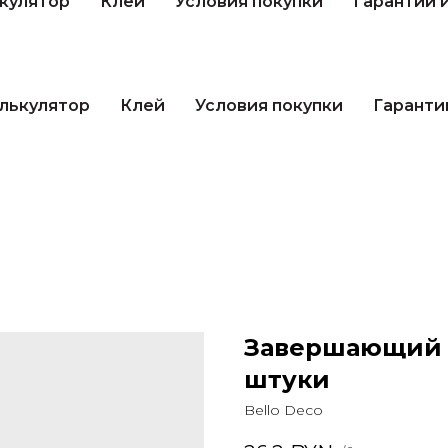
кулятор
Клей
Условия покупки
Гарантии 
лькулятор
Клей
Условия покупки
Гаранти
Завершающий э
штуки
Bello Deco