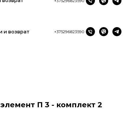
и возврат
+375296823590
и и возврат
+375296823590
лемент П 3 - комплект 2