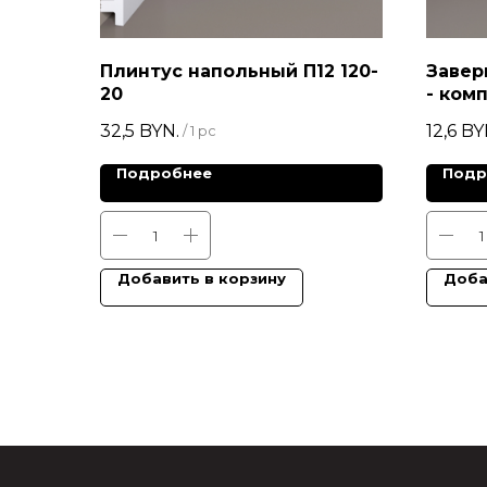
Плинтус напольный П12 120-
Завер
20
- ком
32,5
BYN.
12,6
BY
/
1 pc
Подробнее
Подр
Добавить в корзину
Доба