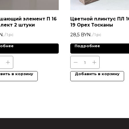
шающий элемент П 16
Цветной плинтус ПЛ 1
плект 2 штуки
19 Орех Тосканы
N.
28,5
BYN.
/
1 pc
/
1 pc
обнее
Подробнее
вить в корзину
Добавить в корзину