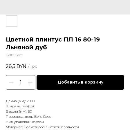
Цветной плинтус ПЛ 16 80-19
Льняной дуб
Bello Deco
28,5
BYN.
/
1 pc
Добавить в корзину
Длина (мм): 2000
Ширина (мм): 19
Высота (мм): 80
Производитель: Bello Deco
Вид упаковки: картон
Материал: Полистирол высокой плотности