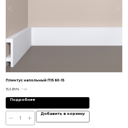
Плинтус напольный П15 60-15
Пл
15,5
BYN.
31,
/
1 pc
Подробнее
Добавить в корзину