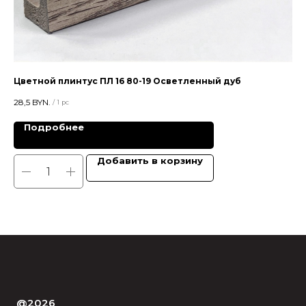
Цветной плинтус ПЛ 16 80-19 Осветленный дуб
Цв
28,5
BYN.
28,
/
1 pc
Подробнее
Добавить в корзину
@2026