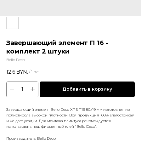
Завершающий элемент П 16 -
комплект 2 штуки
Bello Deco
12,6
BYN.
/
1 pc
Добавить в корзину
Завершающий элемент Bello Deco XPS П16 80x19 мм изготовлен из
полистирола высокой плотности. Вся продукция 100% влагостойкая
и не дает усадки. Для монтажа плинтуса рекомендуется
использовать наш фирменный клей "Bello Deco".
Производитель: Bello Deco