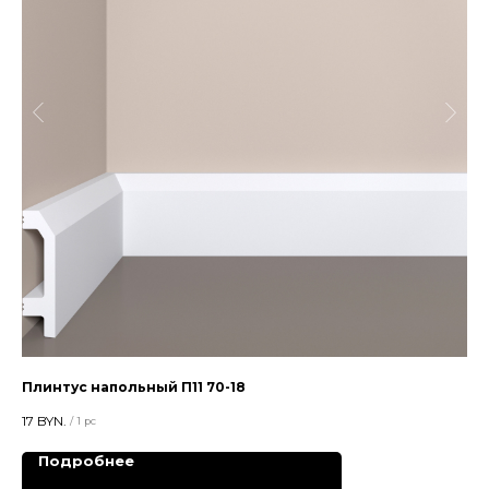
Плинтус напольный П11 70-18
Пл
17
BYN.
15,5
/
1 pc
Подробнее