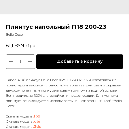
Плинтус напольный П18 200-23
Bello Deco
81,1
BYN.
/
1 pc
Добавить в корзину
Напольный плинтус Bello Deco XPS П18 200x23 мм изготовлен из
полистирола высокой плотности. Материал загрунтован и окрашен
двухкомпонентным полиуретановым грунтом на водной основе.
Вся продукция 100% влагостойкая и не дает усадки. Для монтажа
плинтуса рекомендуется использовать наш фирменный клей "Bello
Deco".
Cкачать модель
.fbx
Скачать модель
.obj
Скачать модель
.3ds