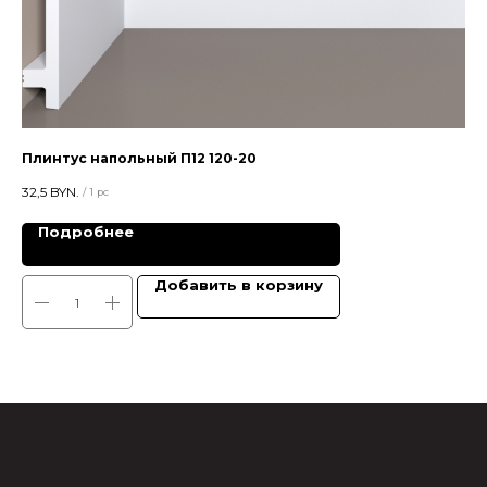
Плинтус напольный П12 120-20
Пл
32,5
BYN.
23,
/
1 pc
Подробнее
Добавить в корзину