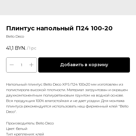
Плинтус напольный П24 100-20
Bello Deco
41,1
BYN.
/
1 pc
Добавить в корзину
Напольный плинтус Bello Deco XPS П24 100x20 мм изготовлен из
полистирола высокой плотности. Материал загрунтован и окрашен
двухкомпонентным полиуретановым грунтом на водной основе.
Вся продукция 100% влагостойкая и не дает усадки. Для монтажа
плинтуса рекомендуется использовать наш фирменный клей "Bello
Deco".
Производитель: Bello Deco
Цвет: белый
Тип крепления: клей