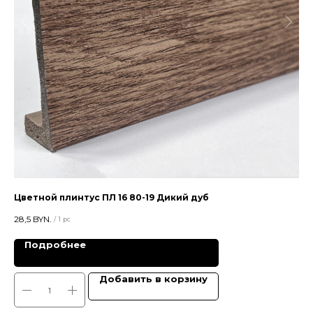
Цветной плинтус ПЛ 16 80-19 Дикий дуб
Пл
28,5
BYN.
41,1
/
1 pc
Подробнее
Добавить в корзину