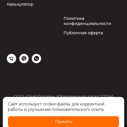
Калькулятор
Политика
конфиденциальности
Публичная оферта
ООО «ЛеАрДизайн», Юридический адрес:220141
г.Минск, ул. Руссиянова д.3, корп. 1, ком.326-А/17, УНП
Сайт использует cookie-файлы для корректной
193646005, ОКПО 506389555000, р/с
работы и улучшения пользовательского опыта.
BY06PJCB30120762531000000933, ОАО «Приорбанк»,
ЦБУ №117, г.Минск, БИК PJCBBY2X
Принять