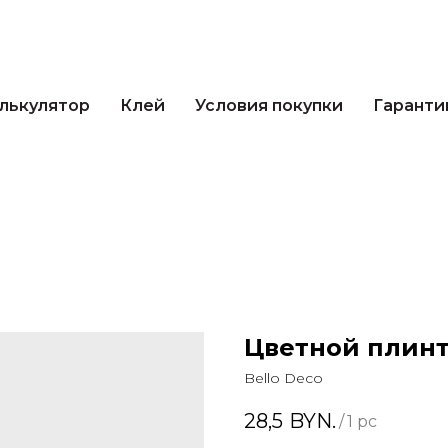
кулятор
Клей
Условия покупки
Гарантии 
лькулятор
Клей
Условия покупки
Гаранти
Цветной плинту
Bello Deco
28,5
BYN.
/
1 pc