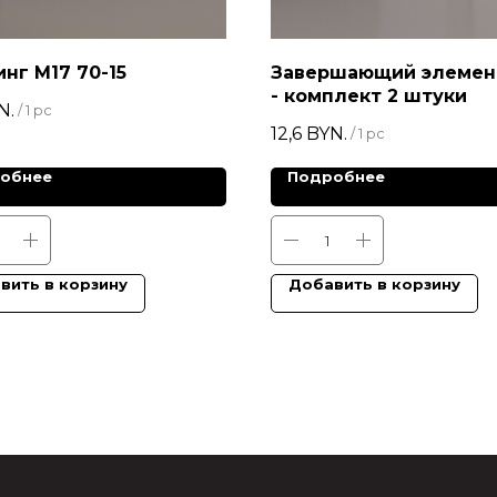
нг М17 70-15
Завершающий элемент
- комплект 2 штуки
N.
/
1 pc
12,6
BYN.
/
1 pc
обнее
Подробнее
вить в корзину
Добавить в корзину