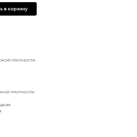
ь в корзину
окой плотности
окой плотности
адкая
й