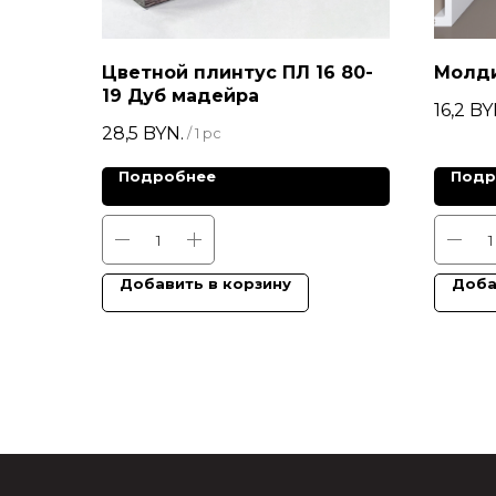
Цветной плинтус ПЛ 16 80-
Молди
19 Дуб мадейра
16,2
BY
28,5
BYN.
/
1 pc
Подробнее
Подр
Добавить в корзину
Доба