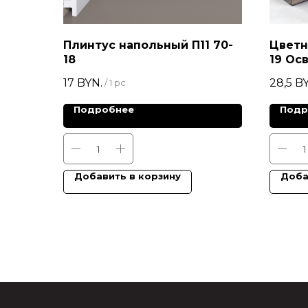
Плинтус напольный П11 70-
Цветн
18
19 Ос
17
BYN.
28,5
BY
/
1 pc
Подробнее
Подр
Добавить в корзину
Доба