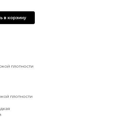
ь в корзину
окой плотности
окой плотности
адкая
й