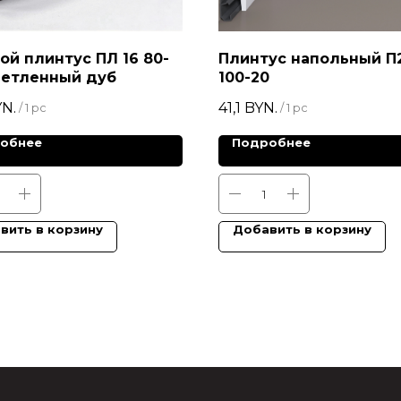
ой плинтус ПЛ 16 80-
Плинтус напольный П
ветленный дуб
100-20
N.
41,1
BYN.
/
1 pc
/
1 pc
обнее
Подробнее
вить в корзину
Добавить в корзину