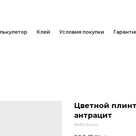
кулятор
Клей
Условия покупки
Гарантии 
лькулятор
Клей
Условия покупки
Гаранти
Цветной плинт
антрацит
Bello Deco