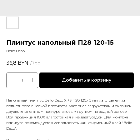
Плинтус напольный П28 120-15
Bello Deco
36,8
BYN.
/
1 pc
Добавить в корзину
Напольный плинтус Bello Deco XPS П28 120x15 мм изготовлен из
полистирола высокой плотности. Материал загрунтован и окрашен
двухкомпонентным полиуретановым грунтом на водной основе.
Вся продукция 100% влагостойкая и не дает усадки. Для монтажа
плинтуса рекомендуется использовать наш фирменный клей "Bello
Deco".