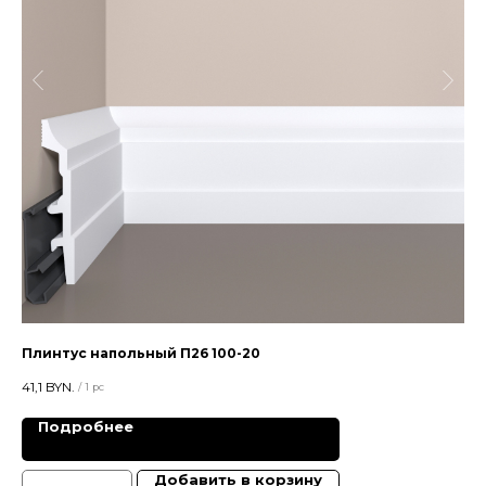
Плинтус напольный П26 100-20
Пл
41,1
BYN.
9,5
/
1 pc
Подробнее
Добавить в корзину