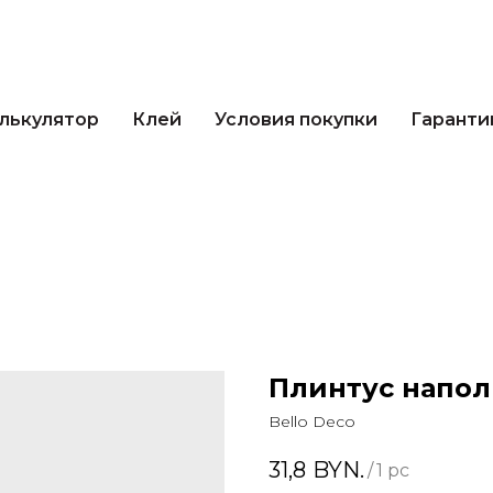
кулятор
Клей
Условия покупки
Гарантии 
лькулятор
Клей
Условия покупки
Гаранти
Плинтус напол
Bello Deco
31,8
BYN.
/
1 pc