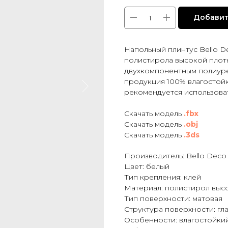
Добавит
Напольный плинтус Bello D
полистирола высокой плот
двухкомпонентным полиуре
продукция 100% влагостойк
рекомендуется использоват
Cкачать модель
.fbx
Скачать модель
.obj
Скачать модель
.3ds
Производитель: Bello Deco
Цвет: белый
Тип крепления: клей
Материал: полистирол выс
Тип поверхности: матовая
Структура поверхности: гл
Особенности: влагостойки