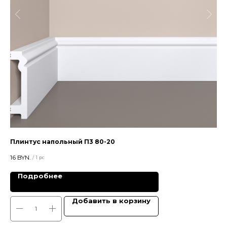
Плинтус напольный П3 80-20
Пл
16
BYN.
15,5
/
1 pc
Подробнее
Добавить в корзину