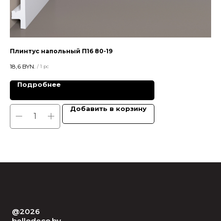
Плинтус напольный П16 80-19
Пл
18,6
BYN.
15,5
/
1 pc
Подробнее
Добавить в корзину
@2026
bellodeco.by