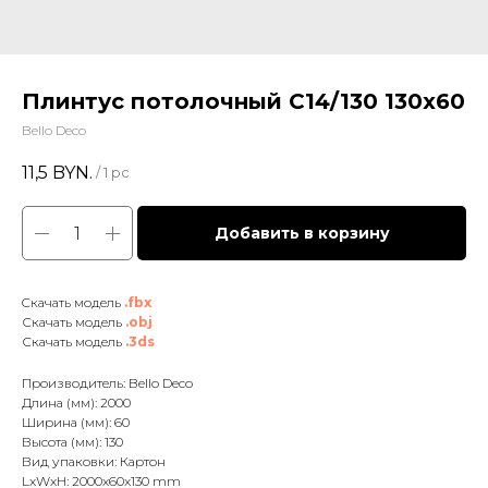
Плинтус потолочный С14/130 130x60
Bello Deco
11,5
BYN.
/
1 pc
Добавить в корзину
Cкачать модель
.fbx
Скачать модель
.obj
Скачать модель
.3ds
Производитель: Bello Deco
Длина (мм): 2000
Ширина (мм): 60
Высота (мм): 130
Вид упаковки: Картон
LxWxH: 2000x60x130 mm