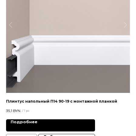
Плинтус напольный П14 90-19 с монтажной планкой
Пл
35,1
BYN.
115,
/
1 pc
Подробнее