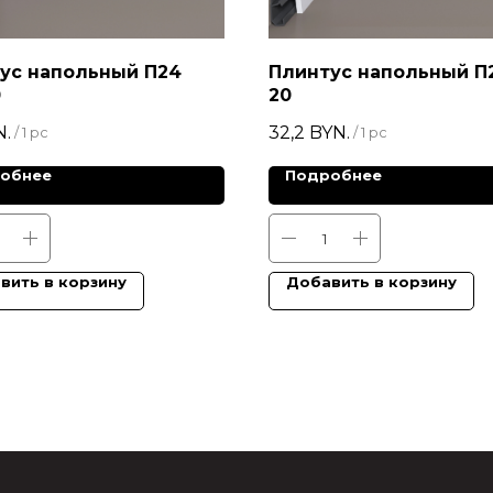
ус напольный П24
Плинтус напольный П2
0
20
N.
32,2
BYN.
/
1 pc
/
1 pc
обнее
Подробнее
вить в корзину
Добавить в корзину