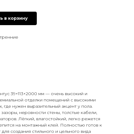
ь в корзину
утренние
тус 39×113×2000 мм — очень высокий и
ремиальной отделки помещений с высокими
, где нужен выразительный акцент у пола.
зазоры, неровности стены, толстые кабели,
аторов. Лёгкий, влагостойкий, легко режется
пится на монтажный клей. Полностью готов к
для создания стильного и цельного вида