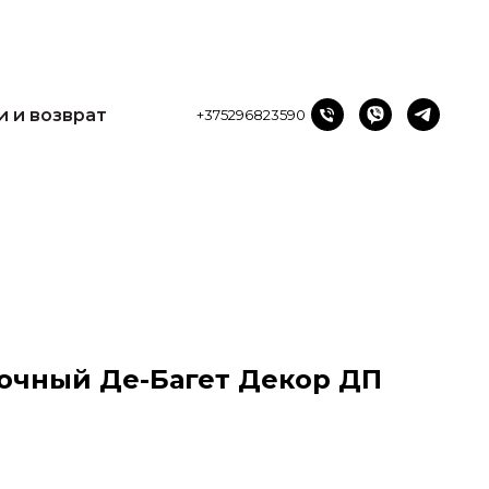
и возврат
+375296823590
и и возврат
+375296823590
очный Де-Багет Декор ДП