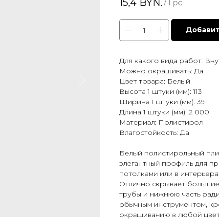
15,4
BYN.
/
1 pc
Добавит
Для какого вида работ: Вн
Можно окрашивать: Да
Цвет товара: Белый
Высота 1 штуки (мм): 113
Ширина 1 штуки (мм): 39
Длина 1 штуки (мм): 2 000
Материал: Полистирол
Влагостойкость: Да
Белый полистирольный плин
элегантный профиль для п
потолками или в интерьерах
Отлично скрывает большие 
трубы и нижнюю часть ради
обычным инструментом, кре
окрашиванию в любой цвет 