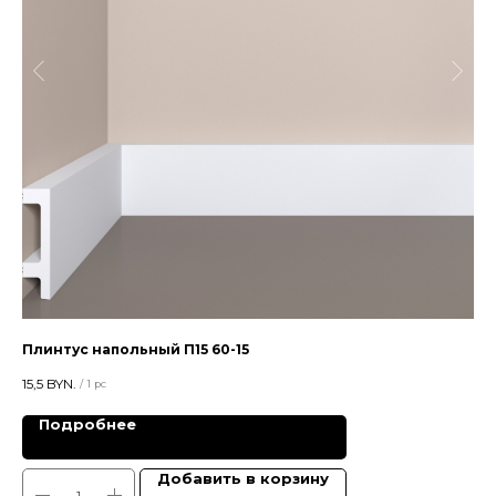
Плинтус напольный П15 60-15
Цв
15,5
BYN.
28,
/
1 pc
Подробнее
Добавить в корзину