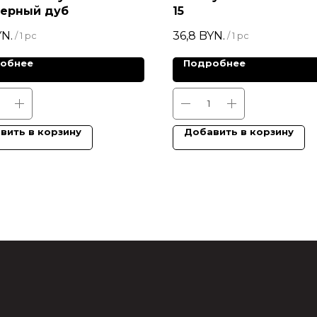
верный дуб
15
N.
36,8
BYN.
/
1 pc
/
1 pc
обнее
Подробнее
вить в корзину
Добавить в корзину