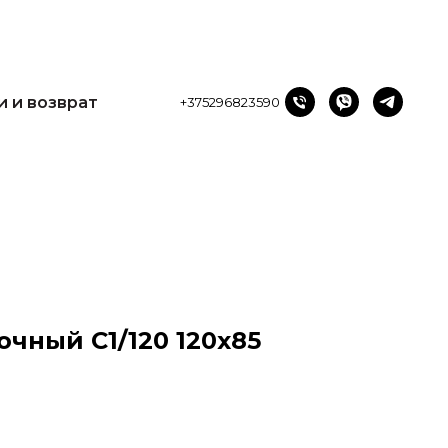
и и возврат
+375296823590
чный С1/120 120х85