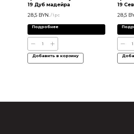
19 Дуб мадейра
19 Се
28,5
BYN.
28,5
BY
/
1 pc
Подробнее
Подр
Добавить в корзину
Доба