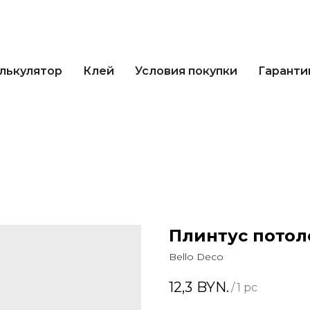
лькулятор
Клей
Условия покупки
Гаранти
Плинтус потоло
Bello Deco
12,3
BYN.
/
1 pc