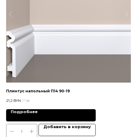
Плинтус напольный П14 90-19
Цв
21,2
BYN.
28,
/
1 pc
Подробнее
Добавить в корзину