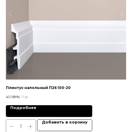
Плинтус напольный П26 100-20
Цв
41,1
BYN.
28,
/
1 pc
Подробнее
Добавить в корзину