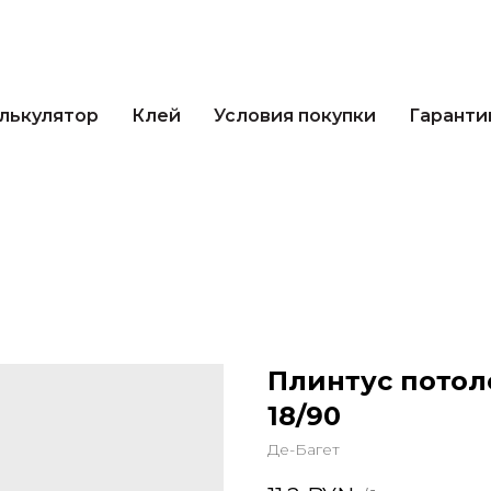
кулятор
Клей
Условия покупки
Гарантии 
лькулятор
Клей
Условия покупки
Гаранти
Плинтус потол
18/90
Де-Багет