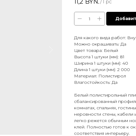
11,2
BYN.
/
1 pc
Добавит
Для какого вида работ: Вн
Можно окрашивать: Да
Цвет товара: Белый
Высота 1 штуки (мм): 81
Ширина 1 штуки (мм): 40
Длина 1 штуки (мм): 2 000
Материал: Полистирол
Влагостойкость: Да
Белый полистирольный пли
сбалансированный профиль
комнатах, спальнях, гостин
неровности стены, кабели 
легко режется обычным но
клей. Полностью готов к о
соответствия интерьеру.