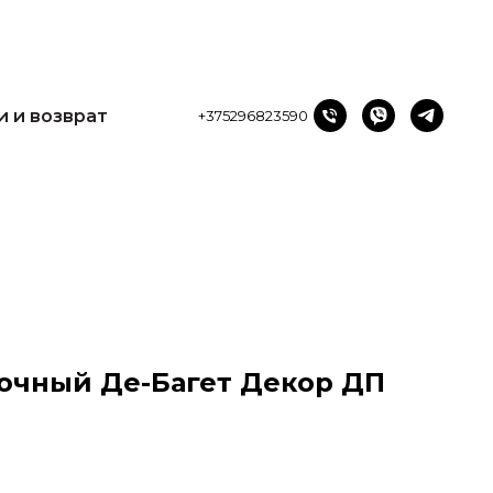
и возврат
+375296823590
и и возврат
+375296823590
очный Де-Багет Декор ДП