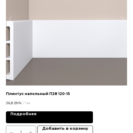
Плинтус напольный П28 120-15
Мо
36,8
BYN.
16,
/
1 pc
Подробнее
Добавить в корзину