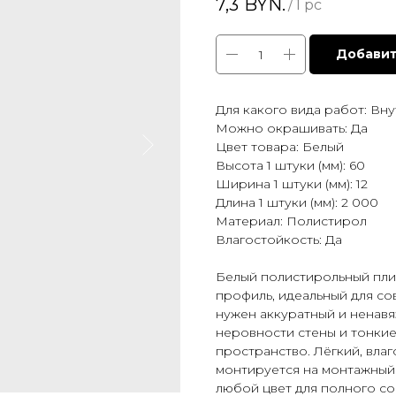
7,3
BYN.
/
1 pc
Добавит
Для какого вида работ: Вн
Можно окрашивать: Да
Цвет товара: Белый
Высота 1 штуки (мм): 60
Ширина 1 штуки (мм): 12
Длина 1 штуки (мм): 2 000
Материал: Полистирол
Влагостойкость: Да
Белый полистирольный пли
профиль, идеальный для со
нужен аккуратный и ненавя
неровности стены и тонкие
пространство. Лёгкий, вла
монтируется на монтажный
любой цвет для полного со