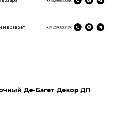
и возврат
+375296823590
и и возврат
+375296823590
очный Де-Багет Декор ДП