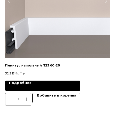
Плинтус напольный П23 60-20
За
32,2
BYN.
26,
/
1 pc
Подробнее
Добавить в корзину