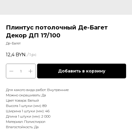
Плинтус потолочный Де-Багет
Декор ДП 17/100
Де-Багет
12,4
BYN.
/
1 pc
Добавить в корзину
Для какого вида работ: Внутренние
Можно окрашивать: Да
Цвет товара: Белый
Высота 1 штуки (мм): 89
Ширина 1 штуки (мм): 46
Длина 1 штуки (мм): 2 000
Материал: Полистирол
Влагостойкость: Да